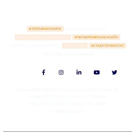
#ТОПЛИННАПОМПА
#БИТОВАТЕРМОПОМПА
#ИНДУСТРИАЛНАТЕРМОПОМПА
#ТЕРМОПОМПАЗАБАСЕЙН
#РЕЦИРКУЛАЦИОННАПОМПА
#ХИДРОФОР
#СТАЕНТЕРМОСТАТ
#REHAUПОДОВО ОТОПЛЕНИЕ
Karacaoğlan квартал 6172 улица İzeltaş Galeria 3F
Номер:10/2D Bornova – İzmir Türkiye
+90 537 315 11 67 | +90(232) 472 00 26
info@aldea.com.tr