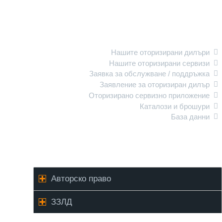
Обслужване на клиенти
Нашите оторизирани дилъри
Нашите оторизирани сервизи
Заявка за обслужване / поддръжка
Заявление за оторизиран дилър
Оторизирано сервизно приложение
Каталози и брошури
База данни
ЗЗЛД / Авторско право
Авторско право
ЗЗЛД