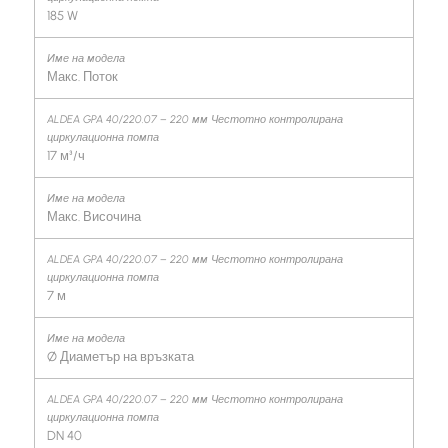
185 W
Макс. Поток
17 м³/ч
Макс. Височина
7 м
Ø Диаметър на връзката
DN 40