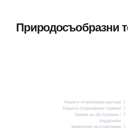
Природосъобразни т
Обслужване на
клиенти
Нашите оторизирани дилъри
Нашите оторизирани сервизи
Заявка за обслужване /
поддръжка
Заявление за оторизиран