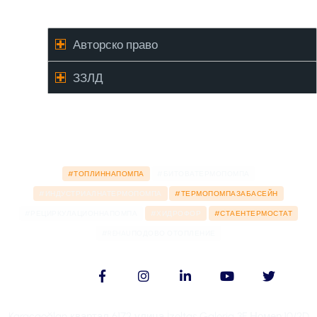
Авторско право
ЗЗЛД
#ТОПЛИННАПОМПА
#БИТОВАТЕРМОПОМПА
#ИНДУСТРИАЛНАТЕРМОПОМПА
#ТЕРМОПОМПАЗАБАСЕЙН
#РЕЦИРКУЛАЦИОННАПОМПА
#ХИДРОФОР
#СТАЕНТЕРМОСТАТ
#REHAUПОДОВО ОТОПЛЕНИЕ
Karacaoğlan квартал 6172 улица İzeltaş Galeria 3F Номер:10/2D